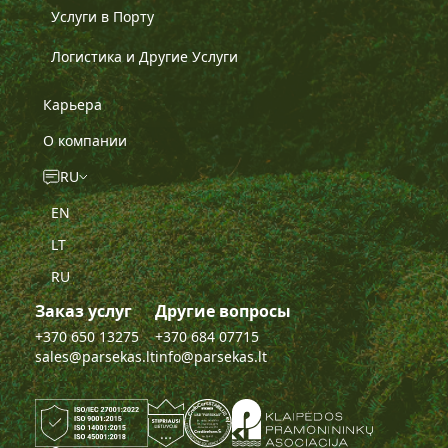
Услуги в Порту
Логистика и Другие Услуги
Карьера
O компании
RU
EN
LT
RU
Заказ услуг
Другие вопросы
+370 650 13275
+370 684 07715
sales@parsekas.lt
info@parsekas.lt