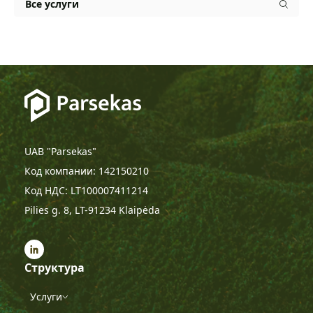
Все услуги
UAB "Parsekas"
Код компании: 142150210
Код НДС: LT100007411214
Pilies g. 8, LT-91234 Klaipėda
Структура
Услуги