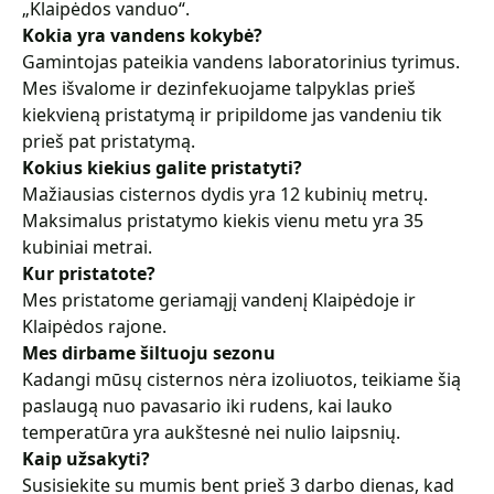
„
Klaipėdos vanduo
“.
Kokia yra vandens kokybė?
Gamintojas pateikia vandens laboratorinius tyrimus.
Mes išvalome ir dezinfekuojame talpyklas prieš
kiekvieną pristatymą ir pripildome jas vandeniu tik
prieš pat pristatymą.
Kokius kiekius galite pristatyti?
Mažiausias cisternos dydis yra 12 kubinių metrų.
Maksimalus pristatymo kiekis vienu metu yra 35
kubiniai metrai.
Kur pristatote?
Mes pristatome geriamąjį vandenį Klaipėdoje ir
Klaipėdos rajone.
Mes dirbame šiltuoju sezonu
Kadangi mūsų cisternos nėra izoliuotos, teikiame šią
paslaugą nuo pavasario iki rudens, kai lauko
temperatūra yra aukštesnė nei nulio laipsnių.
Kaip užsakyti?
Susisiekite su mumis bent prieš 3 darbo dienas, kad