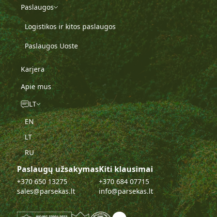
Paslaugos
Logistikos ir kitos paslaugos
Paslaugos Uoste
Karjera
Apie mus
LT
EN
LT
RU
Paslaugų užsakymas
Kiti klausimai
+370 650 13275
+370 684 07715
sales@parsekas.lt
info@parsekas.lt